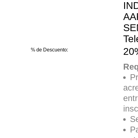
IN
AA
SE
Tel
20%
% de Descuento:
Req
Pr
acr
entr
insc
S
P