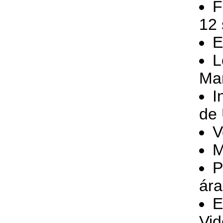
F
12
E
L
Mar
I
de 
V
M
P
ára
E
Vid