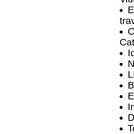
E
tra
C
Cat
I
N
L
B
E
I
D
T