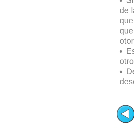
Si
de 
que 
que 
oto
E
otr
D
des