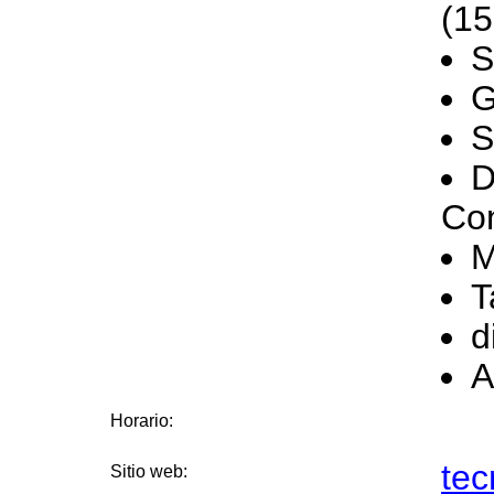
(15
S
G
S
D
Co
M
T
d
A
Horario:
tec
Sitio web: