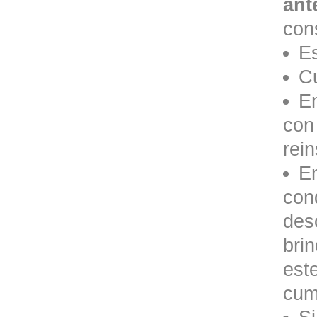
ant
cons
Es
Cu
En
con
rein
En
cond
des
bri
est
cump