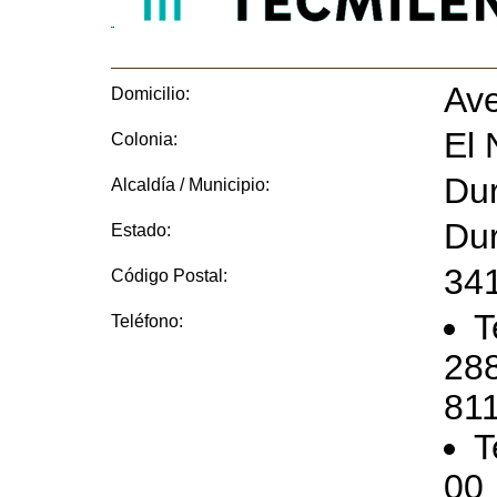
Ave
Domicilio:
El 
Colonia:
Du
Alcaldía / Municipio:
Du
Estado:
34
Código Postal:
T
Teléfono:
288
811
T
00