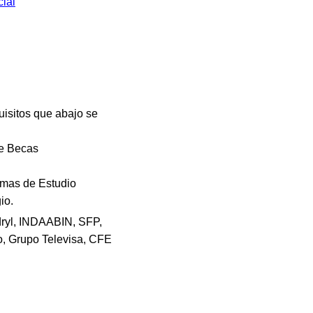
cial
uisitos que abajo se
de Becas
ramas de Estudio
io.
ryl, INDAABIN, SFP,
Grupo Televisa, CFE