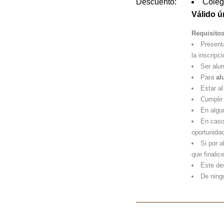
Descuento:
Coleg
Válido 
Requisitos
Present
la inscripci
Ser alu
Para
al
Estar a
Cumplir
En algun
En caso 
oportunidad
Si por a
que finalic
Este de
De ning