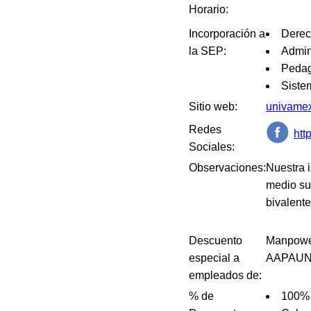
Horario:
Incorporación a
Dere
la SEP:
Admin
Peda
Siste
Sitio web:
univame
Redes
htt
Sociales:
Observaciones:
Nuestra 
medio sup
bivalente
Descuento
Manpower
especial a
AAPAUNA
empleados de:
% de
100% 