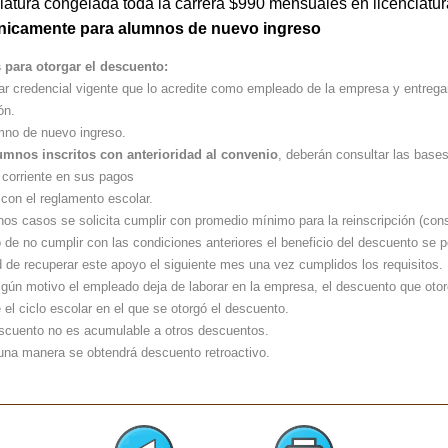
iatura congelada toda la carrera $990 mensuales en licenciatur
únicamente para alumnos de nuevo ingreso
 para otorgar el descuento:
ar credencial vigente que lo acredite como empleado de la empresa y entregar
ón.
mno de nuevo ingreso.
umnos inscritos con anterioridad al convenio
, deberán consultar las bases
l corriente en sus pagos
 con el reglamento escolar.
os casos se solicita cumplir con promedio mínimo para la reinscripción (consu
de no cumplir con las condiciones anteriores el beneficio del descuento se pe
 de recuperar este apoyo el siguiente mes una vez cumplidos los requisitos.
lgún motivo el empleado deja de laborar en la empresa, el descuento que otor
e el ciclo escolar en el que se otorgó el descuento.
scuento no es acumulable a otros descuentos.
una manera se obtendrá descuento retroactivo.