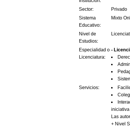
Institución:
Sector:
Privado
Sistema
Mixto On
Educativo:
Nivel de
Licencia
Estudios:
Especialidad o
- Licenc
Licenciatura:
Dere
Admin
Peda
Siste
Servicios:
Facili
Coleg
Intera
iniciativ
Las auto
+ Nivel 