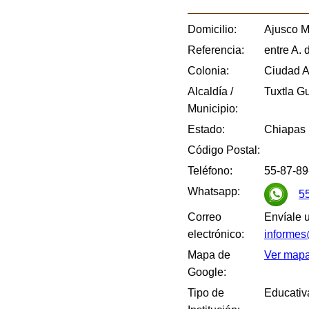
Domicilio:
Ajusco M
Referencia:
entre A. 
Colonia:
Ciudad A
Alcaldía /
Tuxtla Gu
Municipio:
Estado:
Chiapas
Código Postal:
Teléfono:
55-87-89
Whatsapp:
5
Correo
Envíale 
electrónico:
informe
Mapa de
Ver map
Google:
Tipo de
Educativ