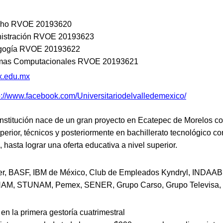
cho RVOE 20193620
istración RVOE 20193623
gogía RVOE 20193622
mas Computacionales RVOE 20193621
x.edu.mx
p://www.facebook.com/Universitariodelvalledemexico/
institución nace de un gran proyecto en Ecatepec de Morelos co
erior, técnicos y posteriormente en bachillerato tecnológico c
, hasta lograr una oferta educativa a nivel superior.
, BASF, IBM de México, Club de Empleados Kyndryl, INDAAB
M, STUNAM, Pemex, SENER, Grupo Carso, Grupo Televisa,
en la primera gestoría cuatrimestral