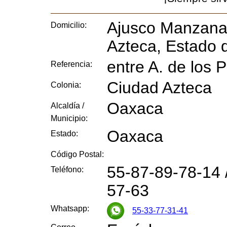
Ajusco Manzana 
Domicilio:
Azteca, Estado 
entre A. de los 
Referencia:
Ciudad Azteca
Colonia:
Oaxaca
Alcaldía /
Municipio:
Oaxaca
Estado:
Código Postal:
55-87-89-78-14 
Teléfono:
57-63
Whatsapp:
55-33-77-31-41