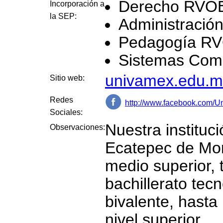
Derecho RVO
Incorporación a
la SEP:
Administraci
Pedagogía R
Sistemas Com
univamex.edu.m
Sitio web:
Redes
http://www.facebook.com/Un
Sociales:
Nuestra instituc
Observaciones:
Ecatepec de Mor
medio superior, 
bachillerato tec
bivalente, hasta
nivel superior.