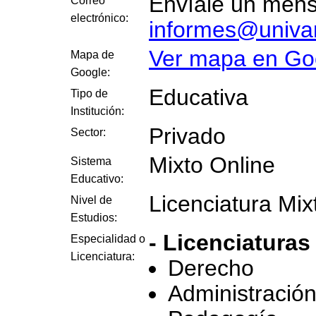
Envíale un mensa
Correo
electrónico:
informes@univ
Ver mapa en Go
Mapa de
Google:
Educativa
Tipo de
Institución:
Privado
Sector:
Mixto Online
Sistema
Educativo:
Licenciatura Mix
Nivel de
Estudios:
- Licenciaturas
Especialidad o
Licenciatura:
Derecho
Administració