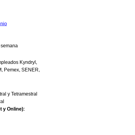
enio
la semana
pleados Kyndryl,
, Pemex, SENER,
al y Tetramestral
al
 y Online):