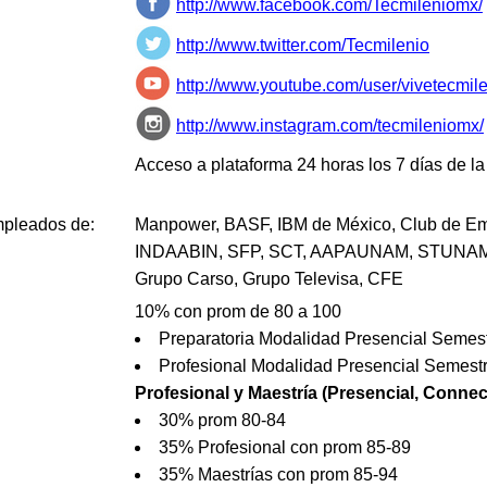
http://www.facebook.com/Tecmileniomx/
http://www.twitter.com/Tecmilenio
http://www.youtube.com/user/vivetecmil
http://www.instagram.com/tecmileniomx/
Acceso a plataforma 24 horas los 7 días de 
mpleados de:
Manpower, BASF, IBM de México, Club de Em
INDAABIN, SFP, SCT, AAPAUNAM, STUNAM
Grupo Carso, Grupo Televisa, CFE
10% con prom de 80 a 100
Preparatoria Modalidad Presencial Semestr
Profesional Modalidad Presencial Semestr
Profesional y Maestría (Presencial, Connect
30% prom 80-84
35% Profesional con prom 85-89
35% Maestrías con prom 85-94