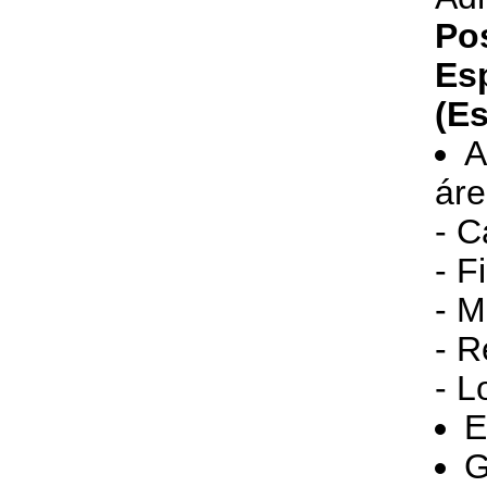
Po
Es
(Es
A
áre
- C
- F
- M
- 
- L
E
G