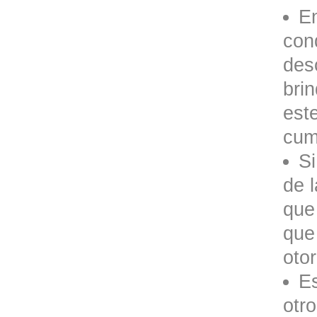
En
cond
des
bri
est
cump
Si
de 
que 
que 
oto
E
otr