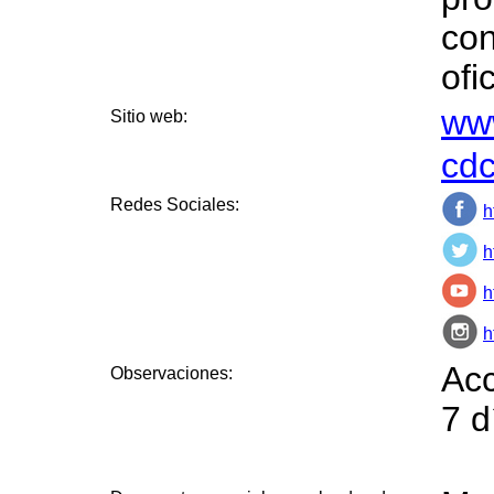
con
ofi
ww
Sitio web:
cdc
Redes Sociales:
h
h
h
h
Acc
Observaciones:
7 d