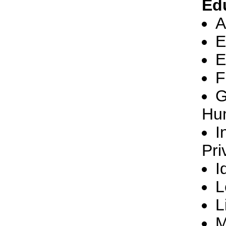
Ed
A
E
E
F
G
Hu
I
Pri
I
L
L
M