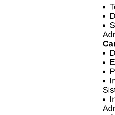
T
D
S
Adm
Car
D
E
P
I
Si
I
Adm