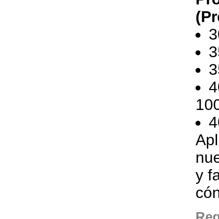
(Pr
3
3
3
4
10
4
Apl
nue
y f
có
Req