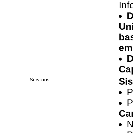
Inf
D
Un
ba
em
D
Ca
Si
Servicios:
P
P
Car
N