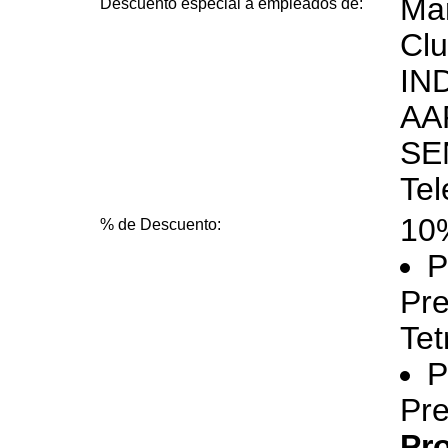
Ma
Descuento especial a empleados de:
Clu
IN
AA
SE
Tel
10
% de Descuento:
P
Pre
Tet
P
Pre
Pro