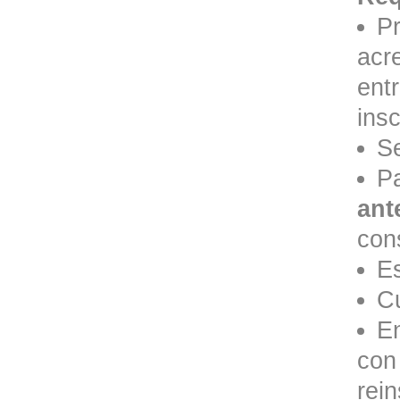
Pr
acr
entr
insc
S
P
ant
cons
Es
Cu
En
con
rein