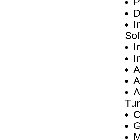
P
D
I
Sof
I
I
A
A
A
Tur
C
G
M