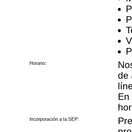
P
P
T
V
P
Nos
Horario:
de 
lín
En 
hor
Pre
Incorporación a la SEP:
pr