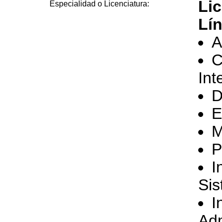
Lic
Especialidad o Licenciatura:
Lín
A
C
Int
D
E
M
P
I
Si
I
Adm