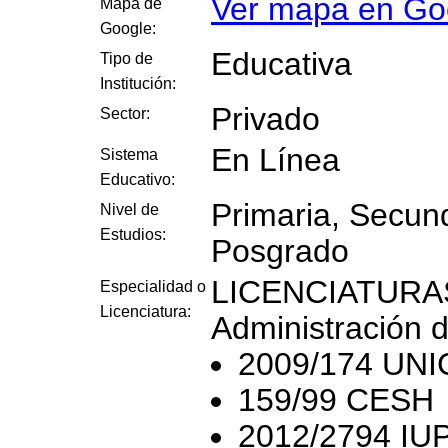
Ver mapa en Go
Mapa de
Google:
Educativa
Tipo de
Institución:
Privado
Sector:
En Línea
Sistema
Educativo:
Primaria, Secund
Nivel de
Estudios:
Posgrado
LICENCIATURA
Especialidad o
Licenciatura:
Administración
2009/174 UN
159/99 CESH
2012/2794 IU