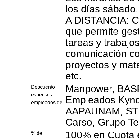
los días sábado.
A DISTANCIA: C
que permite gest
tareas y trabajo
comunicación con
proyectos y mater
etc.
Manpower, BASF
Descuento
especial a
Empleados Kynd
empleados de:
AAPAUNAM, ST
Carso, Grupo Te
100% en Cuota e
% de