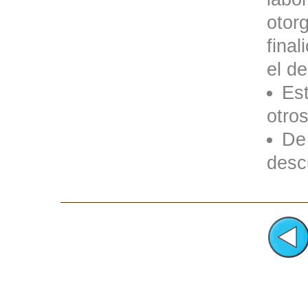
otorg
final
el d
Es
otro
De
desc