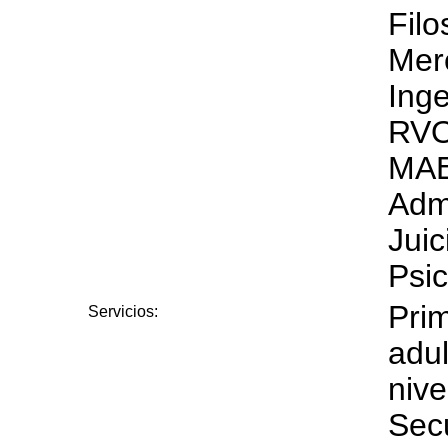
Fil
Mer
Inge
RVO
MAE
Adm
Juic
Psic
Pri
Servicios:
adul
nive
Sec