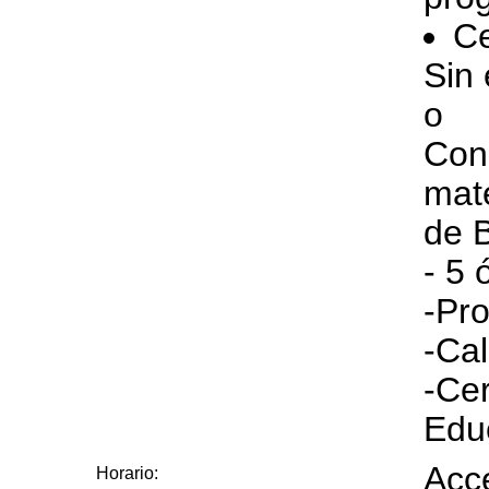
Ce
Sin 
o
Con
mat
de B
- 5 
-Pr
-Cal
-Cer
Edu
Acce
Horario: