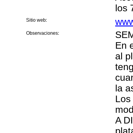
los 
www
Sitio web:
SEM
Observaciones:
En 
al p
ten
cuan
la a
Los 
mod
A D
plat