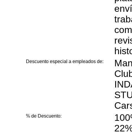
enví
trab
comu
revi
hist
Man
Descuento especial a empleados de:
Clu
IND
STU
Car
100
% de Descuento:
22%