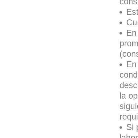
consu
Est
Cum
En 
prom
(cons
En
condi
desc
la o
sigu
requi
Si 
labo