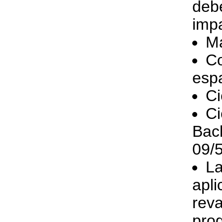
deb
impa
M
Co
esp
Ci
Ci
Bac
09/
La
apl
reva
prog