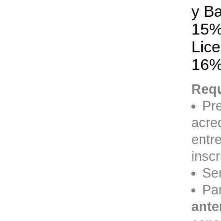
y Ba
15%
Lice
16%
Requ
Pre
acre
entre
inscr
Se
Pa
ante