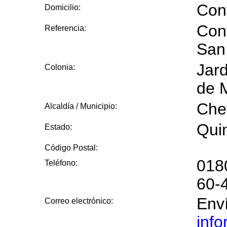
Con
Domicilio:
Con
Referencia:
San
Jar
Colonia:
de 
Che
Alcaldía / Municipio:
Qui
Estado:
Código Postal:
018
Teléfono:
60-
Enví
Correo electrónico:
inf