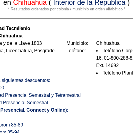
en
Chihuahua
(
Interior de la República
)
* Resultados ordenados por colonia / municipio en orden alfabético *
ad Tecmilenio
hihuahua
a y de la Llave 1803
Municipio:
Chihuahua
ia, Licenciatura, Posgrado
Teléfono:
Teléfono Corp
16, 01-800-288-8
Ext. 14692
Teléfono Plan
os siguientes descuentos:
00
ad Presencial Semestral y Tetramestral
d Presencial Semestral
(Presencial, Connect y Online):
 prom 85-89
rom 85-94