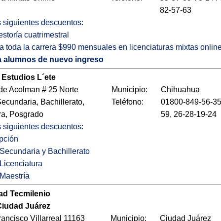
82-57-63
os siguientes descuentos:
storía cuatrimestral
 toda la carrera $990 mensuales en licenciaturas mixtas onlin
a alumnos de nuevo ingreso
 Estudios L´ete
de Acolman # 25 Norte
Municipio:
Chihuahua
Secundaria, Bachillerato,
Teléfono:
01800-849-56-35;
ra, Posgrado
59, 26-28-19-24
os siguientes descuentos:
pción
Secundaria y Bachillerato
Licenciatura
Maestría
ad Tecmilenio
iudad Juárez
ancisco Villarreal 11163
Municipio:
Ciudad Juárez