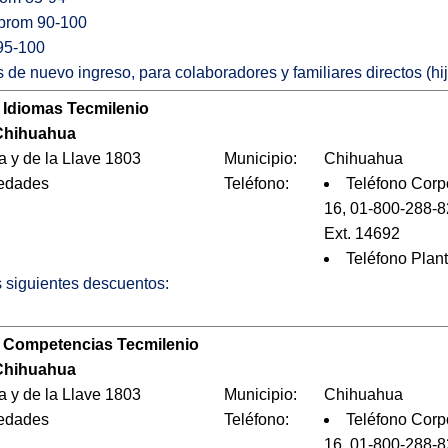
 prom 90-100
95-100
 de nuevo ingreso, para colaboradores y familiares directos (hi
 Idiomas Tecmilenio
hihuahua
a y de la Llave 1803
Municipio:
Chihuahua
 edades
Teléfono:
Teléfono Corp
16, 01-800-288-8
Ext. 14692
Teléfono Plan
os siguientes descuentos:
 Competencias Tecmilenio
hihuahua
a y de la Llave 1803
Municipio:
Chihuahua
 edades
Teléfono:
Teléfono Corp
16, 01-800-288-8