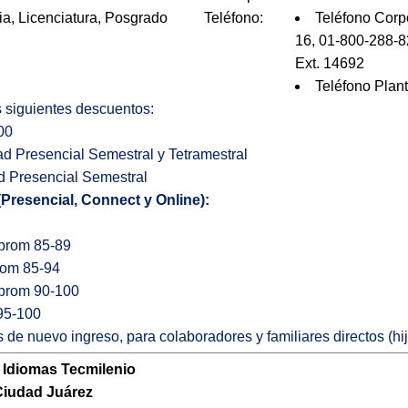
ia, Licenciatura, Posgrado
Teléfono:
Teléfono Corp
16, 01-800-288-8
Ext. 14692
Teléfono Plan
os siguientes descuentos:
00
ad Presencial Semestral y Tetramestral
d Presencial Semestral
(Presencial, Connect y Online):
 prom 85-89
rom 85-94
 prom 90-100
95-100
 de nuevo ingreso, para colaboradores y familiares directos (hi
 Idiomas Tecmilenio
iudad Juárez