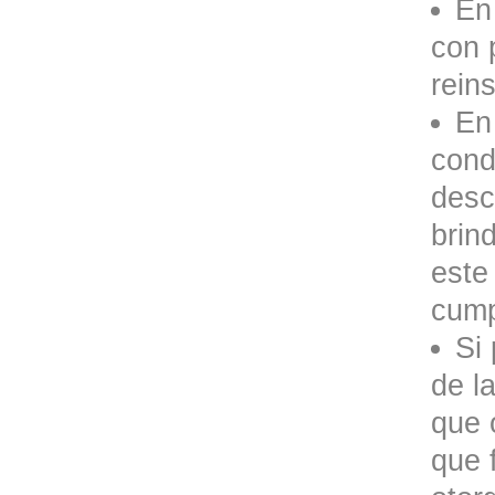
En
con 
reins
En
cond
desc
brin
este
cump
Si
de l
que 
que f