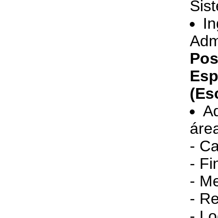
Sis
I
Admi
Pos
Esp
(Es
Ad
áre
- Ca
- F
- M
- R
- Lo