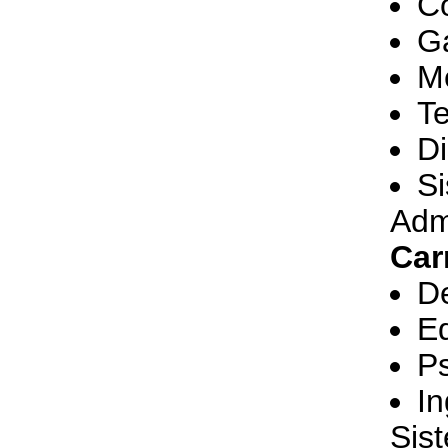
Co
G
M
Te
Di
S
Admi
Car
D
Ed
Ps
In
Sis