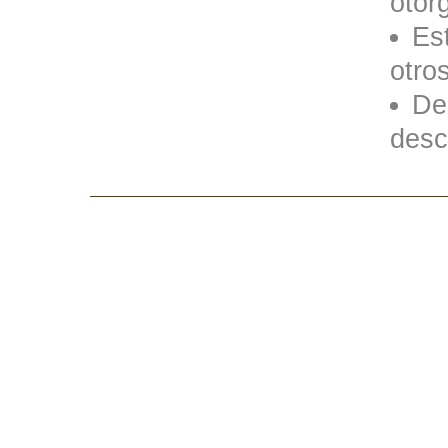
otor
Es
otro
De
desc