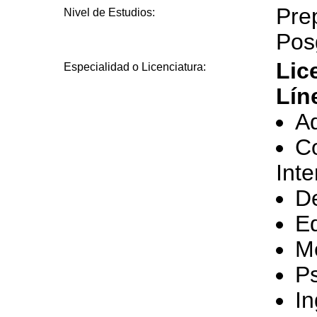
Prep
Nivel de Estudios:
Pos
Lic
Especialidad o Licenciatura:
Lín
Ad
C
Int
D
Ed
Me
Ps
In