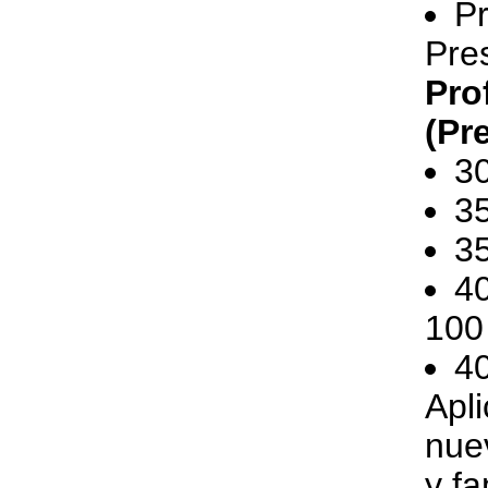
Pr
Pre
Pro
(Pr
3
3
3
40
100
4
Apl
nue
y fa