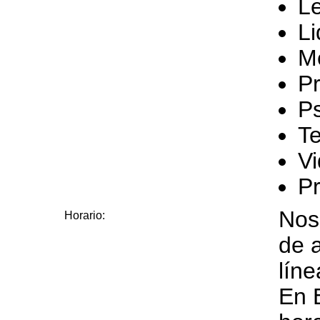
L
L
M
Pr
Ps
Te
Vi
P
Nos
Horario:
de a
líne
En 