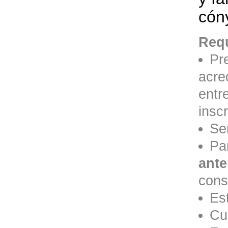
cón
Requ
Pr
acre
entr
inscr
Se
Pa
ante
cons
Es
Cu