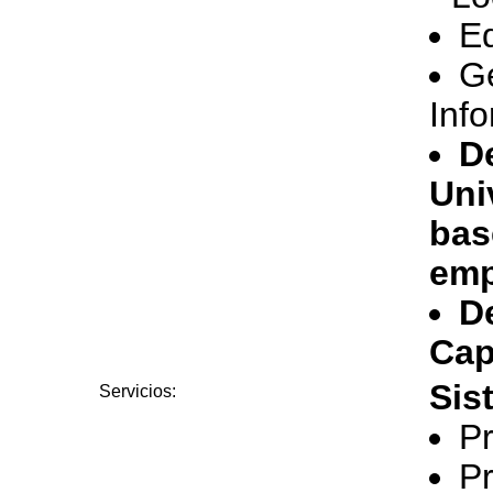
E
Ge
Inf
D
Uni
bas
emp
D
Cap
Sis
Servicios:
Pr
Pr