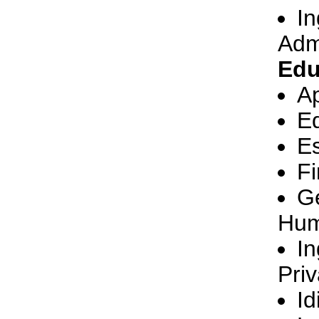
I
Admi
Edu
Ap
E
E
F
Ge
Hu
In
Pri
I