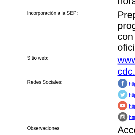
hor
Prep
Incorporación a la SEP:
pro
con
ofic
www
Sitio web:
cdc
Redes Sociales:
ht
ht
ht
ht
Acc
Observaciones: