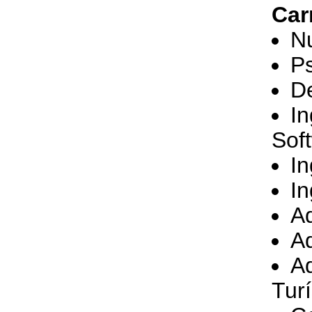
Car
Nu
Ps
D
In
Sof
In
In
A
Ad
Ad
Turí