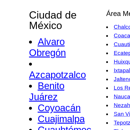
Ciudad de
Área Me
México
Chalc
Coacal
Alvaro
Cuautit
Obregón
Ecate
Huixqu
Ixtapa
Azcapotzalco
Jalten
Benito
Los R
Juárez
Nauca
Nezah
Coyoacán
San V
Cuajimalpa
Tepotz
Cuauhtémoc